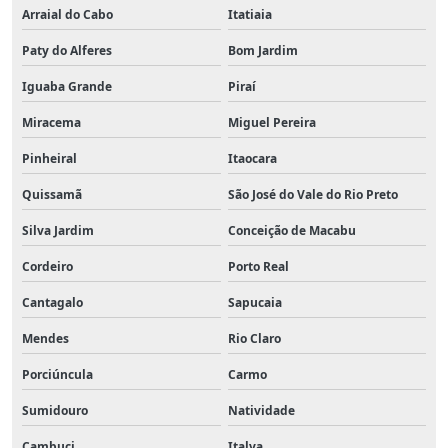
Arraial do Cabo
Itatiaia
Paty do Alferes
Bom Jardim
Iguaba Grande
Piraí
Miracema
Miguel Pereira
Pinheiral
Itaocara
Quissamã
São José do Vale do Rio Preto
Silva Jardim
Conceição de Macabu
Cordeiro
Porto Real
Cantagalo
Sapucaia
Mendes
Rio Claro
Porciúncula
Carmo
Sumidouro
Natividade
Cambuci
Italva