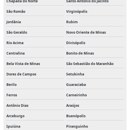
Chapada do Norte
Santo Antônio do Jacinto
São Romão
Virginópolis
Jordânia
Rubim
São Geraldo
Novo Oriente de Minas
Rio Acima
Divisópolis
Centralina
Bonito de Minas
Bela Vista de Minas
São Sebastião do Maranhão
Dores de Campos
Setubinha
Berilo
Guaraciaba
Ferros
Carneirinho
Antônio Dias
Araújos
Arceburgo
Buenópolis
Ipuiúna
Piranguinho