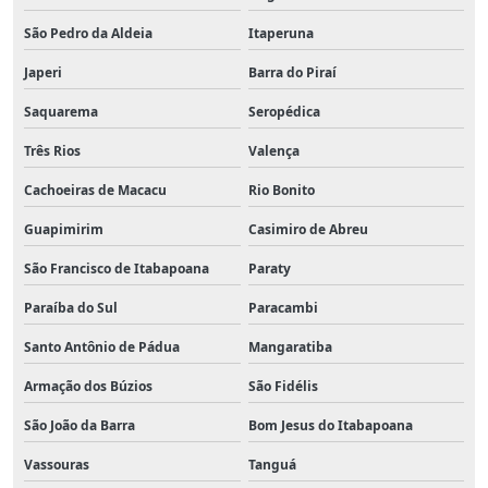
São Pedro da Aldeia
Itaperuna
Japeri
Barra do Piraí
Saquarema
Seropédica
Três Rios
Valença
Cachoeiras de Macacu
Rio Bonito
Guapimirim
Casimiro de Abreu
São Francisco de Itabapoana
Paraty
Paraíba do Sul
Paracambi
Santo Antônio de Pádua
Mangaratiba
Armação dos Búzios
São Fidélis
São João da Barra
Bom Jesus do Itabapoana
Vassouras
Tanguá