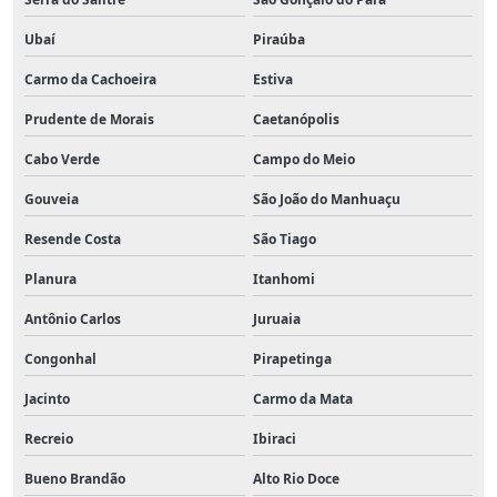
Ubaí
Piraúba
Carmo da Cachoeira
Estiva
Prudente de Morais
Caetanópolis
Cabo Verde
Campo do Meio
Gouveia
São João do Manhuaçu
Resende Costa
São Tiago
Planura
Itanhomi
Antônio Carlos
Juruaia
Congonhal
Pirapetinga
Jacinto
Carmo da Mata
Recreio
Ibiraci
Bueno Brandão
Alto Rio Doce