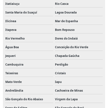
Itatiaiuçu
Rio Casca
Santa Maria do Suaçuí
Lagoa Dourada
Ilicínea
Mar de Espanha
Itapeva
Bom Repouso
Rio Vermelho
Dores do Indaiá
Água Boa
Conceição do Rio Verde
Jequeri
Chapada Gaúcha
Cambuquira
Perdigão
Teixeiras
Cristais
Mato Verde
Iapu
Andrelândia
Cachoeira de Minas
São Gonçalo do Rio Abaixo
Virgem da Lapa
Serra do Salitre
São Gonçalo do Pará