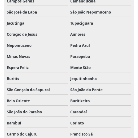
Campos Gerais
Camanducaia
São José da Lapa
São João Nepomuceno
Jacutinga
Tupaciguara
Coração de Jesus
Aimorés
Nepomuceno
Pedra Azul
Minas Novas
Paraopeba
Espera Feliz
Monte Sião
Buritis
Jequitinhonha
São Gonçalo do Sapucaí
São João da Ponte
Belo Oriente
Buritizeiro
São João do Paraíso
Carandaí
Bambuí
Corinto
Carmo do Cajuru
Francisco Sá