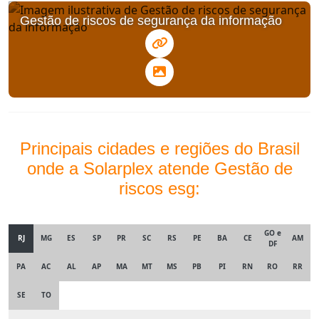
Gestão de riscos de segurança da informação
Principais cidades e regiões do Brasil
onde a Solarplex atende Gestão de
riscos esg:
GO e
RJ
MG
ES
SP
PR
SC
RS
PE
BA
CE
AM
DF
PA
AC
AL
AP
MA
MT
MS
PB
PI
RN
RO
RR
SE
TO