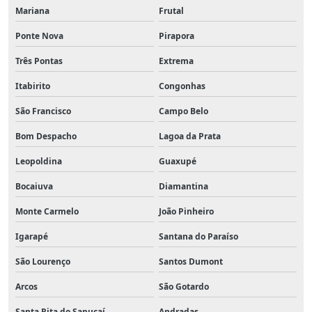
Mariana
Frutal
Ponte Nova
Pirapora
Três Pontas
Extrema
Itabirito
Congonhas
São Francisco
Campo Belo
Bom Despacho
Lagoa da Prata
Leopoldina
Guaxupé
Bocaiuva
Diamantina
Monte Carmelo
João Pinheiro
Igarapé
Santana do Paraíso
São Lourenço
Santos Dumont
Arcos
São Gotardo
Santa Rita do Sapucaí
Andradas