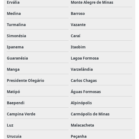
Ervália
Monte Alegre de Minas
Medina
Barroso
Turmalina
Vazante
Simonésia
Caraí
Ipanema
Itaobim
Guaranésia
Lagoa Formosa
Manga
Varzelândia
Presidente Olegário
Carlos Chagas
Matipó
Águas Formosas
Baependi
Alpinópolis
Campina Verde
Carmópolis de Minas
Luz
Malacacheta
Urucuia
Peçanha