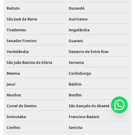
Reduto
Durandé
São José da Barra
Guiricema
Tiradentes
Angelândia
Senador Firmino
Guarani
Verdelândia
Desterro de Entre Rios
São João Batista do Glória
Serrania
Moema
Cordisburgo
Jacuí
Baldim
Munhoz
Bonfim
Curral de Dentro
São Gonçalo do Abaeté
Inimutaba
Francisco Badaró
Confins
Sericita