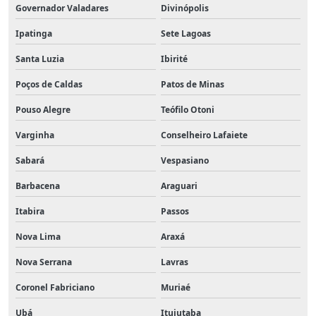
Governador Valadares
Divinópolis
Ipatinga
Sete Lagoas
Santa Luzia
Ibirité
Poços de Caldas
Patos de Minas
Pouso Alegre
Teófilo Otoni
Varginha
Conselheiro Lafaiete
Sabará
Vespasiano
Barbacena
Araguari
Itabira
Passos
Nova Lima
Araxá
Nova Serrana
Lavras
Coronel Fabriciano
Muriaé
Ubá
Ituiutaba