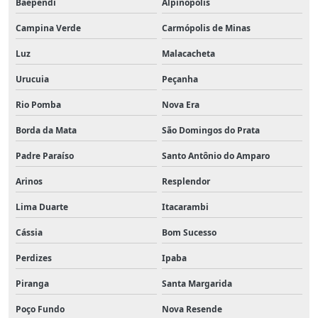
Baependi
Alpinópolis
Campina Verde
Carmópolis de Minas
Luz
Malacacheta
Urucuia
Peçanha
Rio Pomba
Nova Era
Borda da Mata
São Domingos do Prata
Padre Paraíso
Santo Antônio do Amparo
Arinos
Resplendor
Lima Duarte
Itacarambi
Cássia
Bom Sucesso
Perdizes
Ipaba
Piranga
Santa Margarida
Poço Fundo
Nova Resende