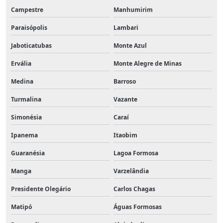
Campestre
Manhumirim
Paraisópolis
Lambari
Jaboticatubas
Monte Azul
Ervália
Monte Alegre de Minas
Medina
Barroso
Turmalina
Vazante
Simonésia
Caraí
Ipanema
Itaobim
Guaranésia
Lagoa Formosa
Manga
Varzelândia
Presidente Olegário
Carlos Chagas
Matipó
Águas Formosas