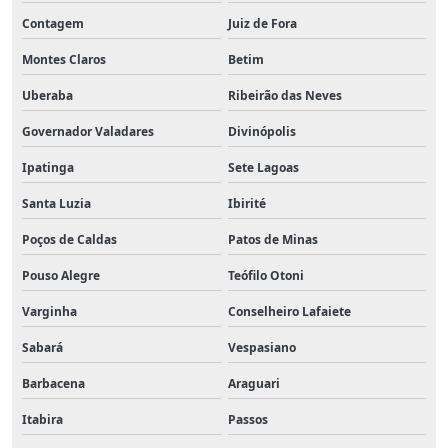
Contagem
Juiz de Fora
Montes Claros
Betim
Uberaba
Ribeirão das Neves
Governador Valadares
Divinópolis
Ipatinga
Sete Lagoas
Santa Luzia
Ibirité
Poços de Caldas
Patos de Minas
Pouso Alegre
Teófilo Otoni
Varginha
Conselheiro Lafaiete
Sabará
Vespasiano
Barbacena
Araguari
Itabira
Passos