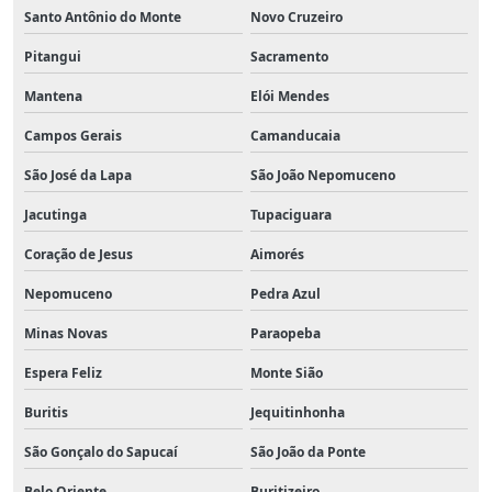
Santo Antônio do Monte
Novo Cruzeiro
Pitangui
Sacramento
Mantena
Elói Mendes
Campos Gerais
Camanducaia
São José da Lapa
São João Nepomuceno
Jacutinga
Tupaciguara
Coração de Jesus
Aimorés
Nepomuceno
Pedra Azul
Minas Novas
Paraopeba
Espera Feliz
Monte Sião
Buritis
Jequitinhonha
São Gonçalo do Sapucaí
São João da Ponte
Belo Oriente
Buritizeiro