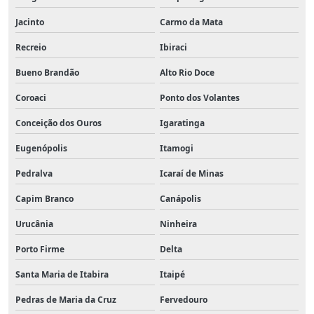
Jacinto
Carmo da Mata
Recreio
Ibiraci
Bueno Brandão
Alto Rio Doce
Coroaci
Ponto dos Volantes
Conceição dos Ouros
Igaratinga
Eugenópolis
Itamogi
Pedralva
Icaraí de Minas
Capim Branco
Canápolis
Urucânia
Ninheira
Porto Firme
Delta
Santa Maria de Itabira
Itaipé
Pedras de Maria da Cruz
Fervedouro