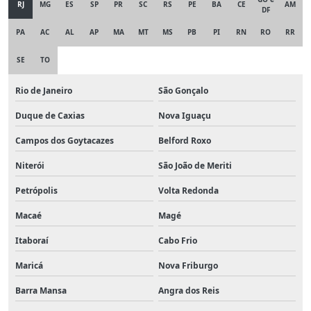
RJ
MG
ES
SP
PR
SC
RS
PE
BA
CE
AM
DF
PA
AC
AL
AP
MA
MT
MS
PB
PI
RN
RO
RR
SE
TO
Rio de Janeiro
São Gonçalo
Duque de Caxias
Nova Iguaçu
Campos dos Goytacazes
Belford Roxo
Niterói
São João de Meriti
Petrópolis
Volta Redonda
Macaé
Magé
Itaboraí
Cabo Frio
Maricá
Nova Friburgo
Barra Mansa
Angra dos Reis