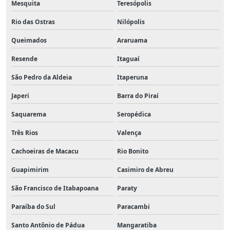
Mesquita
Teresópolis
Rio das Ostras
Nilópolis
Queimados
Araruama
Resende
Itaguaí
São Pedro da Aldeia
Itaperuna
Japeri
Barra do Piraí
Saquarema
Seropédica
Três Rios
Valença
Cachoeiras de Macacu
Rio Bonito
Guapimirim
Casimiro de Abreu
São Francisco de Itabapoana
Paraty
Paraíba do Sul
Paracambi
Santo Antônio de Pádua
Mangaratiba