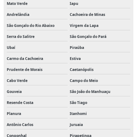
Mato Verde
Iapu
Andrelândia
Cachoeira de Minas
São Gonçalo do Rio Abaixo
Virgem da Lapa
Serra do Salitre
São Gonçalo do Pará
Ubaí
Piraúba
Carmo da Cachoeira
Estiva
Prudente de Morais
Caetanópolis
Cabo Verde
Campo do Meio
Gouveia
São João do Manhuaçu
Resende Costa
São Tiago
Planura
Itanhomi
Antônio Carlos
Juruaia
Congonhal
Pirapetinga