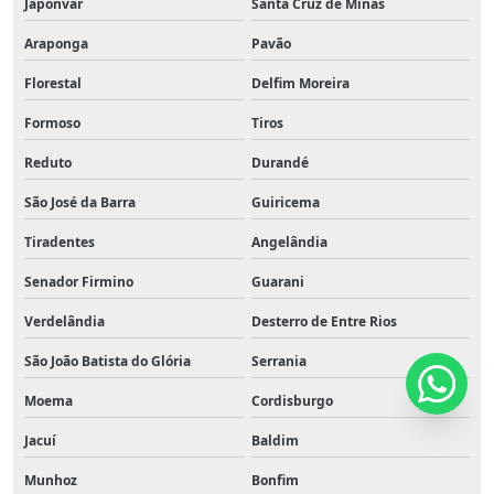
Japonvar
Santa Cruz de Minas
Araponga
Pavão
Florestal
Delfim Moreira
Formoso
Tiros
Reduto
Durandé
São José da Barra
Guiricema
Tiradentes
Angelândia
Senador Firmino
Guarani
Verdelândia
Desterro de Entre Rios
São João Batista do Glória
Serrania
Moema
Cordisburgo
Jacuí
Baldim
Munhoz
Bonfim