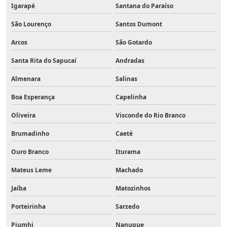
Igarapé
Santana do Paraíso
São Lourenço
Santos Dumont
Arcos
São Gotardo
Santa Rita do Sapucaí
Andradas
Almenara
Salinas
Boa Esperança
Capelinha
Oliveira
Visconde do Rio Branco
Brumadinho
Caeté
Ouro Branco
Iturama
Mateus Leme
Machado
Jaíba
Matozinhos
Porteirinha
Sarzedo
Piumhi
Nanuque