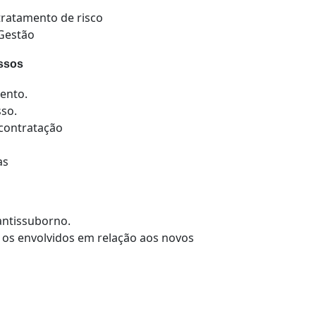
tratamento de risco
 Gestão
ssos
ento.
so.
 contratação
as
antissuborno.
 os envolvidos em relação aos novos