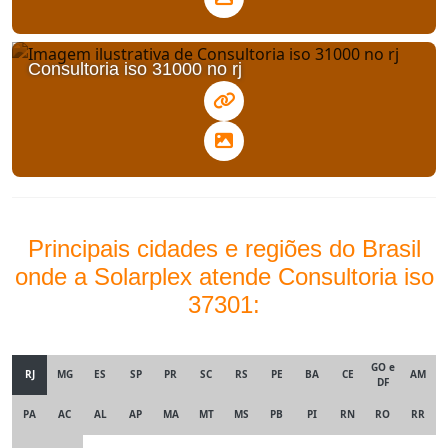
Consultoria iso 31000 no rj
Principais cidades e regiões do Brasil
onde a Solarplex atende Consultoria iso
37301:
GO e
RJ
MG
ES
SP
PR
SC
RS
PE
BA
CE
AM
DF
PA
AC
AL
AP
MA
MT
MS
PB
PI
RN
RO
RR