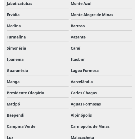
Jaboticatubas
Monte Azul
Ervália
Monte Alegre de Minas
Medina
Barroso
Turmalina
Vazante
Simonésia
Caraí
Ipanema
Itaobim
Guaranésia
Lagoa Formosa
Manga
Varzelândia
Presidente Olegário
Carlos Chagas
Matipó
Águas Formosas
Baependi
Alpinópolis
Campina Verde
Carmópolis de Minas
Luz
Malacacheta