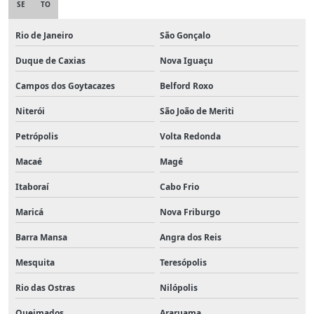
SE
TO
Rio de Janeiro
São Gonçalo
Duque de Caxias
Nova Iguaçu
Campos dos Goytacazes
Belford Roxo
Niterói
São João de Meriti
Petrópolis
Volta Redonda
Macaé
Magé
Itaboraí
Cabo Frio
Maricá
Nova Friburgo
Barra Mansa
Angra dos Reis
Mesquita
Teresópolis
Rio das Ostras
Nilópolis
Queimados
Araruama