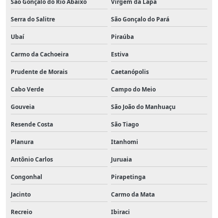
São Gonçalo do Rio Abaixo
Virgem da Lapa
Serra do Salitre
São Gonçalo do Pará
Ubaí
Piraúba
Carmo da Cachoeira
Estiva
Prudente de Morais
Caetanópolis
Cabo Verde
Campo do Meio
Gouveia
São João do Manhuaçu
Resende Costa
São Tiago
Planura
Itanhomi
Antônio Carlos
Juruaia
Congonhal
Pirapetinga
Jacinto
Carmo da Mata
Recreio
Ibiraci