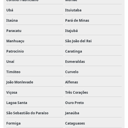
Ubá
Ituiutaba
Itaúna
Pará de Minas
Paracatu
Itajubá
Manhuaçu
São João del Rei
Patrocínio
Caratinga
Unaí
Esmeraldas
Timóteo
Curvelo
João Monlevade
Alfenas
Viçosa
Três Corações
Lagoa Santa
Ouro Preto
São Sebastião do Paraíso
Janaúba
Formiga
Cataguases