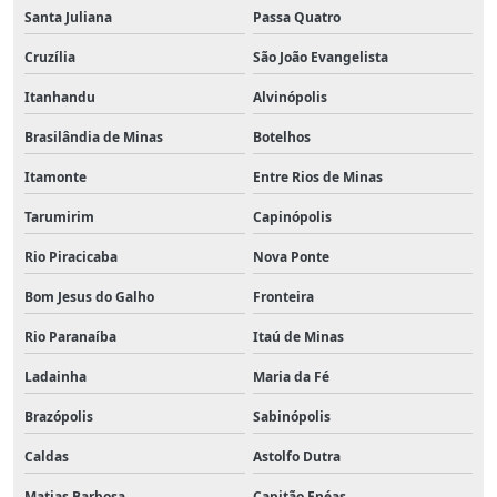
Santa Juliana
Passa Quatro
Cruzília
São João Evangelista
Itanhandu
Alvinópolis
Brasilândia de Minas
Botelhos
Itamonte
Entre Rios de Minas
Tarumirim
Capinópolis
Rio Piracicaba
Nova Ponte
Bom Jesus do Galho
Fronteira
Rio Paranaíba
Itaú de Minas
Ladainha
Maria da Fé
Brazópolis
Sabinópolis
Caldas
Astolfo Dutra
Matias Barbosa
Capitão Enéas