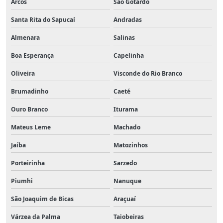
Arcos
São Gotardo
Santa Rita do Sapucaí
Andradas
Almenara
Salinas
Boa Esperança
Capelinha
Oliveira
Visconde do Rio Branco
Brumadinho
Caeté
Ouro Branco
Iturama
Mateus Leme
Machado
Jaíba
Matozinhos
Porteirinha
Sarzedo
Piumhi
Nanuque
São Joaquim de Bicas
Araçuaí
Várzea da Palma
Taiobeiras