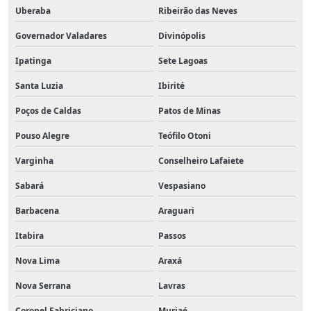
Uberaba
Ribeirão das Neves
Governador Valadares
Divinópolis
Ipatinga
Sete Lagoas
Santa Luzia
Ibirité
Poços de Caldas
Patos de Minas
Pouso Alegre
Teófilo Otoni
Varginha
Conselheiro Lafaiete
Sabará
Vespasiano
Barbacena
Araguari
Itabira
Passos
Nova Lima
Araxá
Nova Serrana
Lavras
Coronel Fabriciano
Muriaé