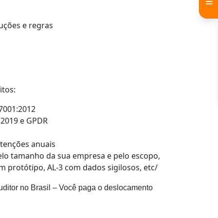
uções e regras
itos:
27001:2012
:2019 e GPDR
utenções anuais
elo tamanho da sua empresa e pelo escopo,
om protótipo, AL-3 com dados sigilosos, etc/
uditor no Brasil – Você paga o deslocamento