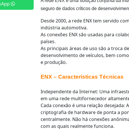
A rede ENX é uma solução conjunta da indú
sApp
seguro de dados críticos de desenvolvimen
Desde 2000, a rede ENX tem servido com
indústria automotiva.
As conexões ENX são usadas para colab
países.
As principais áreas de uso são a troca d
desenvolvimento de veículos, bem como 
e produção.
ENX – Características Técnicas
Independente da Internet: Uma infraes
em uma rede multifornecedor altamente
Cada conexão é uma relação desejada: A
criptografia de hardware de ponta a po
centralmente. Não há conexões anônima
com as quais realmente funciona.