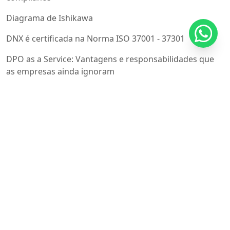
Diagrama de Ishikawa
DNX é certificada na Norma ISO 37001 - 37301
DPO as a Service: Vantagens e responsabilidades que
as empresas ainda ignoram
EcoVadis: o que é, como funciona e por que sua
empresa precisa.
Em breve novas empresas serão certificadas na norma
Iso 41001
Emissões de carbono Escopo 3: o desafio invisível que
está redefinindo a estratégia ESG das empresas
Engenharia Clinica e a ISO 17025 - Conheça os
benefícios em utilizar a norma nos laboratórios
Entenda como funciona PMBOK e PMI