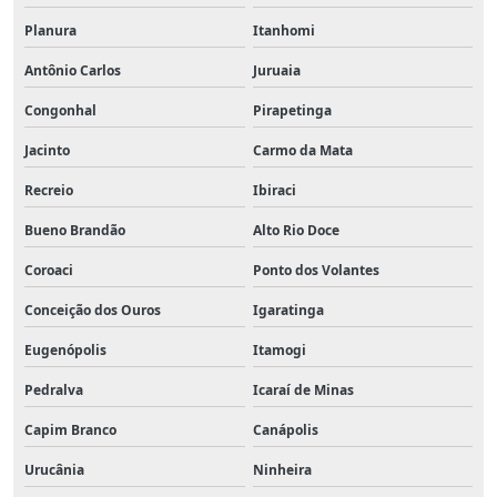
Planura
Itanhomi
Antônio Carlos
Juruaia
Congonhal
Pirapetinga
Jacinto
Carmo da Mata
Recreio
Ibiraci
Bueno Brandão
Alto Rio Doce
Coroaci
Ponto dos Volantes
Conceição dos Ouros
Igaratinga
Eugenópolis
Itamogi
Pedralva
Icaraí de Minas
Capim Branco
Canápolis
Urucânia
Ninheira