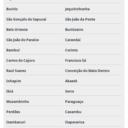
Buritis
Jequitinhonha
São Gonçalo do Sapucaí
São João da Ponte
Belo Oriente
Buritizeiro
São João do Paraíso
Carandaí
Bambuí
Corinto
Carmo do Cajuru
Francisco Sá
Raul Soares
Conceição do Mato Dentro
Inhapim
Abaeté
Ibiá
Serro
Muzambinho
Paraguaçu
Perdões
Caxambu
Itambacuri
Itapecerica