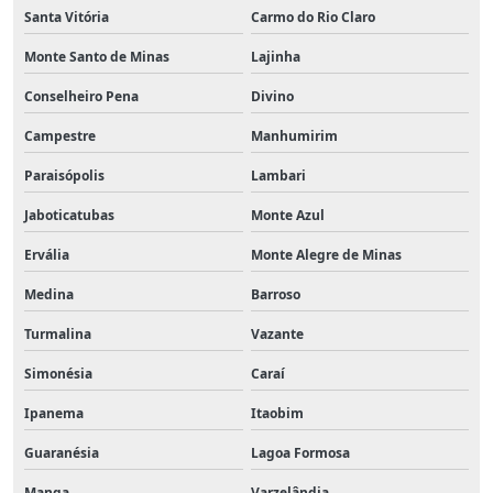
Santa Vitória
Carmo do Rio Claro
Monte Santo de Minas
Lajinha
Conselheiro Pena
Divino
Campestre
Manhumirim
Paraisópolis
Lambari
Jaboticatubas
Monte Azul
Ervália
Monte Alegre de Minas
Medina
Barroso
Turmalina
Vazante
Simonésia
Caraí
Ipanema
Itaobim
Guaranésia
Lagoa Formosa
Manga
Varzelândia