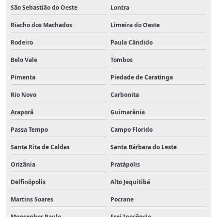
São Sebastião do Oeste
Lontra
Riacho dos Machados
Limeira do Oeste
Rodeiro
Paula Cândido
Belo Vale
Tombos
Pimenta
Piedade de Caratinga
Rio Novo
Carbonita
Araporã
Guimarânia
Passa Tempo
Campo Florido
Santa Rita de Caldas
Santa Bárbara do Leste
Orizânia
Pratápolis
Delfinópolis
Alto Jequitibá
Martins Soares
Pocrane
Monsenhor Paulo
Frei Inocêncio