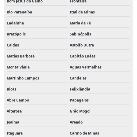
Bom Jesus do Galho
Fronteira
Rio Paranaíba
Itaú de Minas
Ladainha
Maria da Fé
Brazópolis
Sabinópolis
Caldas
Astolfo Dutra
Matias Barbosa
Capitão Enéas
Montalvânia
Águas Vermelhas
Martinho Campos
Candeias
Bicas
Felixlândia
Abre Campo
Papagaios
Alterosa
Grão Mogol
Joaíma
Areado
Itaguara
Carmo de Minas