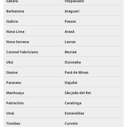
Sabará
Vespasiano
Barbacena
Araguari
Itabira
Passos
Nova Lima
Araxá
Nova Serrana
Lavras
Coronel Fabriciano
Muriaé
Ubá
Ituiutaba
Itaúna
Pará de Minas
Paracatu
Itajubá
Manhuaçu
São João del Rei
Patrocínio
Caratinga
Unaí
Esmeraldas
Timóteo
Curvelo