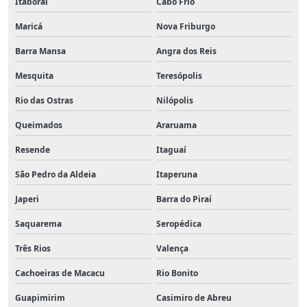
Itaboraí
Cabo Frio
Maricá
Nova Friburgo
Barra Mansa
Angra dos Reis
Mesquita
Teresópolis
Rio das Ostras
Nilópolis
Queimados
Araruama
Resende
Itaguaí
São Pedro da Aldeia
Itaperuna
Japeri
Barra do Piraí
Saquarema
Seropédica
Três Rios
Valença
Cachoeiras de Macacu
Rio Bonito
Guapimirim
Casimiro de Abreu