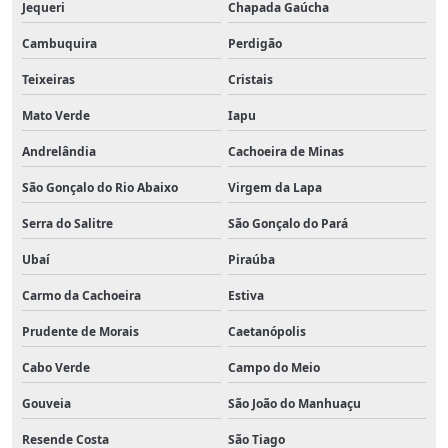
Jequeri
Chapada Gaúcha
Cambuquira
Perdigão
Teixeiras
Cristais
Mato Verde
Iapu
Andrelândia
Cachoeira de Minas
São Gonçalo do Rio Abaixo
Virgem da Lapa
Serra do Salitre
São Gonçalo do Pará
Ubaí
Piraúba
Carmo da Cachoeira
Estiva
Prudente de Morais
Caetanópolis
Cabo Verde
Campo do Meio
Gouveia
São João do Manhuaçu
Resende Costa
São Tiago