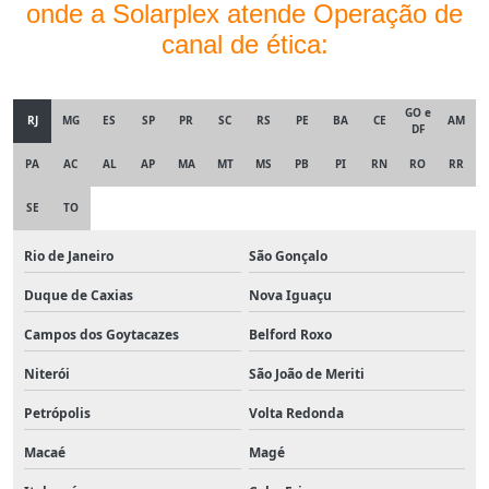
onde a Solarplex atende Operação de
canal de ética:
GO e
RJ
MG
ES
SP
PR
SC
RS
PE
BA
CE
AM
DF
PA
AC
AL
AP
MA
MT
MS
PB
PI
RN
RO
RR
SE
TO
Rio de Janeiro
São Gonçalo
Duque de Caxias
Nova Iguaçu
Campos dos Goytacazes
Belford Roxo
Niterói
São João de Meriti
Petrópolis
Volta Redonda
Macaé
Magé