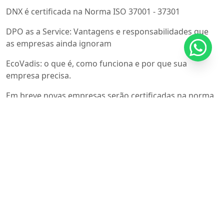
DNX é certificada na Norma ISO 37001 - 37301
DPO as a Service: Vantagens e responsabilidades que
as empresas ainda ignoram
EcoVadis: o que é, como funciona e por que sua
empresa precisa.
Em breve novas empresas serão certificadas na norma
Iso 41001
Emissões de carbono Escopo 3: o desafio invisível que
está redefinindo a estratégia ESG das empresas
Engenharia Clinica e a ISO 17025 - Conheça os
benefícios em utilizar a norma nos laboratórios
Entenda como funciona PMBOK e PMI
Entenda o Mercado de facilities no Brasil