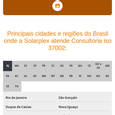
Principais cidades e regiões do Brasil
onde a Solarplex atende Consultoria iso
37002:
GO e
RJ
MG
ES
SP
PR
SC
RS
PE
BA
CE
AM
DF
PA
AC
AL
AP
MA
MT
MS
PB
PI
RN
RO
RR
SE
TO
Rio de Janeiro
São Gonçalo
Duque de Caxias
Nova Iguaçu