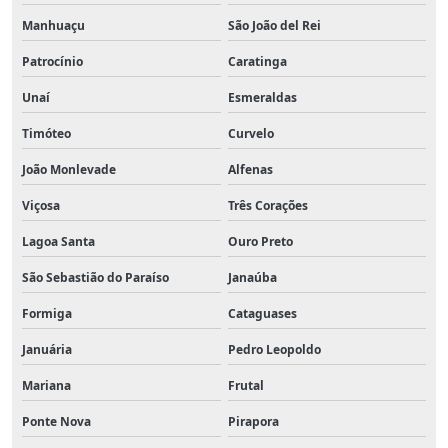
Manhuaçu
São João del Rei
Patrocínio
Caratinga
Unaí
Esmeraldas
Timóteo
Curvelo
João Monlevade
Alfenas
Viçosa
Três Corações
Lagoa Santa
Ouro Preto
São Sebastião do Paraíso
Janaúba
Formiga
Cataguases
Januária
Pedro Leopoldo
Mariana
Frutal
Ponte Nova
Pirapora