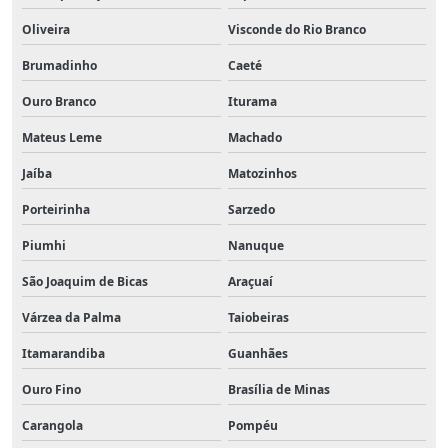
Oliveira
Visconde do Rio Branco
Brumadinho
Caeté
Ouro Branco
Iturama
Mateus Leme
Machado
Jaíba
Matozinhos
Porteirinha
Sarzedo
Piumhi
Nanuque
São Joaquim de Bicas
Araçuaí
Várzea da Palma
Taiobeiras
Itamarandiba
Guanhães
Ouro Fino
Brasília de Minas
Carangola
Pompéu