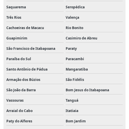
Saquarema
Seropédica
Três Rios
Valença
Cachoeiras de Macacu
Rio Bonito
Guapimirim
Casimiro de Abreu
São Francisco de Itabapoana
Paraty
Paraíba do Sul
Paracambi
Santo Antônio de Pádua
Mangaratiba
Armação dos Búzios
São Fidélis
São João da Barra
Bom Jesus do Itabapoana
Vassouras
Tanguá
Arraial do Cabo
Itatiaia
Paty do Alferes
Bom Jardim