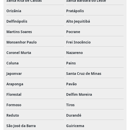
Santa Rita de Caldas
Santa Bárbara do Leste
Orizânia
Pratápolis
Delfinópolis
Alto Jequitibá
Martins Soares
Pocrane
Monsenhor Paulo
Frei Inocêncio
Coronel Murta
Nazareno
Coluna
Pains
Japonvar
Santa Cruz de Minas
Araponga
Pavão
Florestal
Delfim Moreira
Formoso
Tiros
Reduto
Durandé
São José da Barra
Guiricema