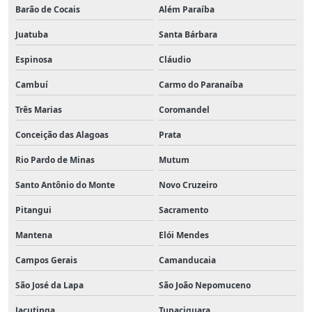
Barão de Cocais
Além Paraíba
Juatuba
Santa Bárbara
Espinosa
Cláudio
Cambuí
Carmo do Paranaíba
Três Marias
Coromandel
Conceição das Alagoas
Prata
Rio Pardo de Minas
Mutum
Santo Antônio do Monte
Novo Cruzeiro
Pitangui
Sacramento
Mantena
Elói Mendes
Campos Gerais
Camanducaia
São José da Lapa
São João Nepomuceno
Jacutinga
Tupaciguara