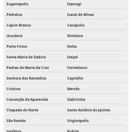
Eugenópolis
Itamogi
Pedralva
Icaraí de Minas
Capim Branco
Canápolis
Urucânia
Ninheira
Porto Firme
Delta
Santa Maria de Itabira
Itaipé
Pedras de Maria da Cruz
Fervedouro
Senhora dos Remédios
Capitólio
Cristina
Mercês
Conceição da Aparecida
Itabirinha
Chapada do Norte
Santo Antônio do Jacinto
São Romão
Virginópolis
Jordânia
Rubim