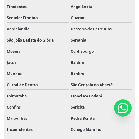
Tiradentes
Angelândia
Senador Firmino
Guarani
Verdelândia
Desterro de Entre Rios
São João Batista do Glória
Serrania
Moema
Cordisburgo
Jacuí
Baldim
Munhoz
Bonfim
Curral de Dentro
São Gonçalo do Abaeté
Inimutaba
Francisco Badaró
Confins
Sericita
Maravilhas
Pedra Bonita
Inconfidentes
Cônego Marinho