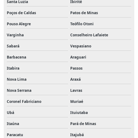
Santa Luzia
Ibirité
Poços de Caldas
Patos de Minas
Pouso Alegre
Teófilo Otoni
Varginha
Conselheiro Lafaiete
Sabará
Vespasiano
Barbacena
Araguari
Itabira
Passos
Nova Lima
Araxá
Nova Serrana
Lavras
Coronel Fabriciano
Muriaé
Ubá
Ituiutaba
Itaúna
Pará de Minas
Paracatu
Itajubá