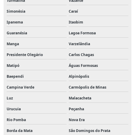
Turmalina
Vazante
Simonésia
Caraí
Ipanema
Itaobim
Guaranésia
Lagoa Formosa
Manga
Varzelândia
Presidente Olegário
Carlos Chagas
Matipó
Águas Formosas
Baependi
Alpinópolis
Campina Verde
Carmópolis de Minas
Luz
Malacacheta
Urucuia
Peçanha
Rio Pomba
Nova Era
Borda da Mata
São Domingos do Prata