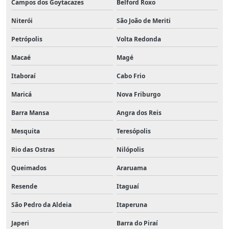
Campos dos Goytacazes
Belford Roxo
Niterói
São João de Meriti
Petrópolis
Volta Redonda
Macaé
Magé
Itaboraí
Cabo Frio
Maricá
Nova Friburgo
Barra Mansa
Angra dos Reis
Mesquita
Teresópolis
Rio das Ostras
Nilópolis
Queimados
Araruama
Resende
Itaguaí
São Pedro da Aldeia
Itaperuna
Japeri
Barra do Piraí