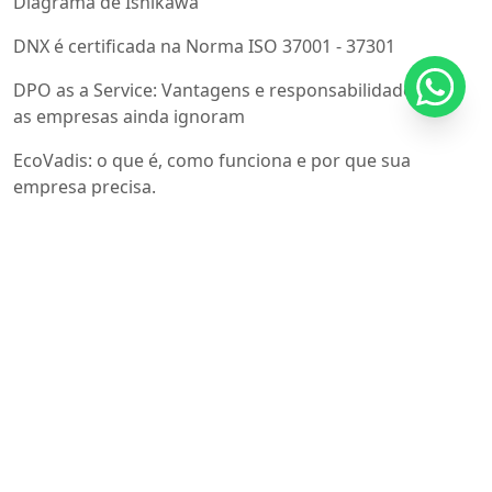
Diagrama de Ishikawa
DNX é certificada na Norma ISO 37001 - 37301
DPO as a Service: Vantagens e responsabilidades que
as empresas ainda ignoram
EcoVadis: o que é, como funciona e por que sua
empresa precisa.
Em breve novas empresas serão certificadas na norma
Iso 41001
Emissões de carbono Escopo 3: o desafio invisível que
está redefinindo a estratégia ESG das empresas
Engenharia Clinica e a ISO 17025 - Conheça os
benefícios em utilizar a norma nos laboratórios
Entenda como funciona PMBOK e PMI
Entenda o Mercado de facilities no Brasil