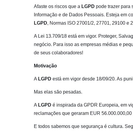
Afaste os riscos que a
LGPD
pode trazer para
Informação e de Dados Pessoais. Esteja em c
LGPD
, Normas ISO 27001/2, 27701, 29100 e 
A Lei 13.709/18 está em vigor. Proteger, Salva
negócio. Para isso as empresas médias e peque
de seus colaboradores!
Motivação
A
LGPD
está em vigor desde 18/09/20. As puni
Mas elas são pesadas.
A
LGPD
é inspirada da GPDR Europeia, em vig
reclamações que geraram EUR 56.000.000,00 
E todos sabemos que segurança é cultura. Seg