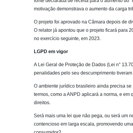
fonte declarada de receita para o aumento do “A
motivação demonstrava o aumento da carga tri
O projeto foi aprovado na Câmara depois de di
O relator já apontou que o projeto ficará para 2
no exercício seguinte, em 2023.
LGPD em vigor
A Lei Geral de Proteção de Dados (Lei n° 13.7
penalidades pelo seu descumprimento tiveram a
O ambiente jurídico brasileiro ainda precisa s
termos, como a ANPD aplicará a norma, e em qu
direitos.
Será mais uma lei que não pega, ou será um n
contencioso em larga escala, promovendo uma
consumidor?