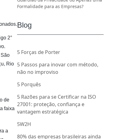
Formalidade para as Empresas?
Blog
ionados.
igo 2°
vo.
5 Forças de Porter
. São
çu, Rio
5 Passos para inovar com método,
não no improviso
5 Porquês
5 Razões para se Certificar na ISO
to de
27001: proteção, confiança e
a faixa
vantagem estratégica
5W2H
ra a
80% das empresas brasileiras ainda