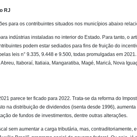
no RJ
ções para os contribuintes situados nos municípios abaixo relac
ara indústrias instaladas no interior do Estado. Para tanto, o art
tribuintes podem estar sediados para fins de fruição do incenti
elas leis n° 9.335, 9.448 e 9.500, todas promulgadas em 2021
breu, Itaboraí, Itatiaia, Mangaratiba, Magé, Maricá, Nova Igua
021 parece ter ficado para 2022. Trata-se da reforma do Impos
sto na distribuição de dividendos (isenta desde 1996), aumenta 
tação de fundos de investimentos, dentre outras alterações.
scal sem aumentar a carga tributária, mas, contraditoriamente, e