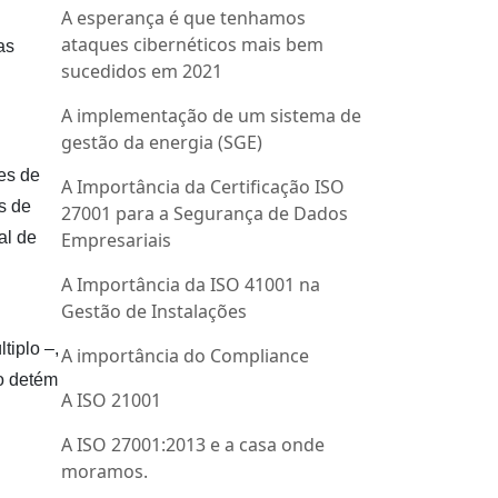
A esperança é que tenhamos
ataques cibernéticos mais bem
as
sucedidos em 2021
A implementação de um sistema de
gestão da energia (SGE)
ses de
A Importância da Certificação ISO
s de
27001 para a Segurança de Dados
al de
Empresariais
A Importância da ISO 41001 na
Gestão de Instalações
tiplo –,
A importância do Compliance
o detém
A ISO 21001
A ISO 27001:2013 e a casa onde
moramos.