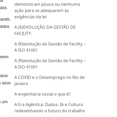
na
demonstram pouca ou nenhuma
tos.
ação para se adequarem às
exigências da lei
tando.
ntidos
A (R)EVOLUÇÃO DA GESTÃO DE
FACILITY
A (R)evolução da Gestão de Facility –
A ISO 41001
eveem
A (R)evolução da Gestão de Facility –
A ISO 41001
 seus
A COVID e o Desemprego no Rio de
s seus
Janeiro
A engenharia social o que é?
s um
A Era Agêntica: Dados, IA e Cultura
redesenhando o futuro do trabalho