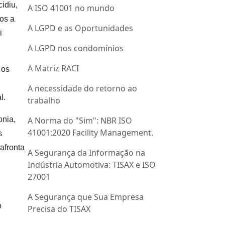
idiu,
A ISO 41001 no mundo
os a
A LGPD e as Oportunidades
i
A LGPD nos condomínios
A Matriz RACI
 os
A necessidade do retorno ao
l.
trabalho
onia,
A Norma do "Sim": NBR ISO
41001:2020 Facility Management.
s
afronta
A Segurança da Informação na
Indústria Automotiva: TISAX e ISO
27001
A Segurança que Sua Empresa
o
Precisa do TISAX