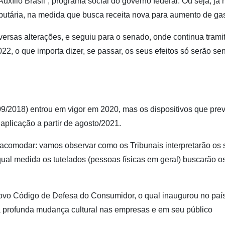
uxílio Brasil”, programa social do governo federal. Ou seja, já 
butária, na medida que busca receita nova para aumento de gas
versas alterações, e seguiu para o senado, onde continua trami
022, o que importa dizer, se passar, os seus efeitos só serão se
09/2018) entrou em vigor em 2020, mas os dispositivos que pr
plicação a partir de agosto/2021.
e acomodar: vamos observar como os Tribunais interpretarão os
al medida os tutelados (pessoas físicas em geral) buscarão o
ovo Código de Defesa do Consumidor, o qual inaugurou no paí
 profunda mudança cultural nas empresas e em seu público