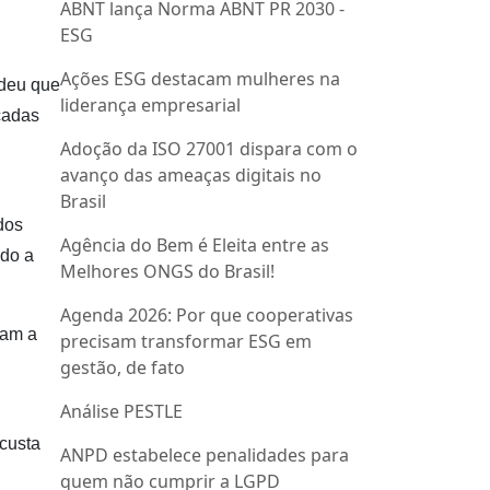
ABNT lança Norma ABNT PR 2030 -
ESG
Ações ESG destacam mulheres na
ndeu que
liderança empresarial
cadas
Adoção da ISO 27001 dispara com o
avanço das ameaças digitais no
Brasil
dos
Agência do Bem é Eleita entre as
ado a
Melhores ONGS do Brasil!
Agenda 2026: Por que cooperativas
ram a
precisam transformar ESG em
gestão, de fato
Análise PESTLE
custa
ANPD estabelece penalidades para
quem não cumprir a LGPD