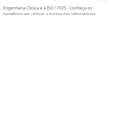
Engenharia Clinica e a ISO 17025 - Conheça os
benefícios em utilizar a norma nos laboratórios
Entenda como funciona PMBOK e PMI
Entenda o Mercado de facilities no Brasil
Entendendo o Contexto (Cláusula 4.1) com foco em
Mudanças Climáticas
ESG - Environmental, Social and Governance
ESG e Governança Corporativa: Como a Gestão de
Conflitos Fortalece a Reputação Empresarial
ESG estratégico: por que ele deixou de ser discurso e
virou eixo central das empresas modernas
ESG na indústria brasileira: por que cada vez mais
empresas estão integrando sustentabilidade à